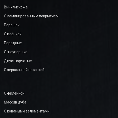
Винилискожа
С ламинированным покрытием
Порошок
С плёнкой
Парадные
Огнеупорные
Двустворчатые
С зеркальной вставкой
С филенкой
Массив дуба
С коваными эелементами