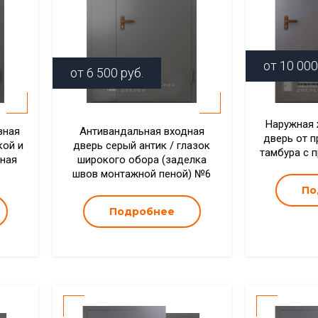
от
10 000
от
6 500
руб.
Наружная 
зная
Антивандальная входная
дверь от 
кой и
дверь серый антик / глазок
тамбура с 
ная
широкого обора (заделка
швов монтажной пеной) №6
По
Подробнее