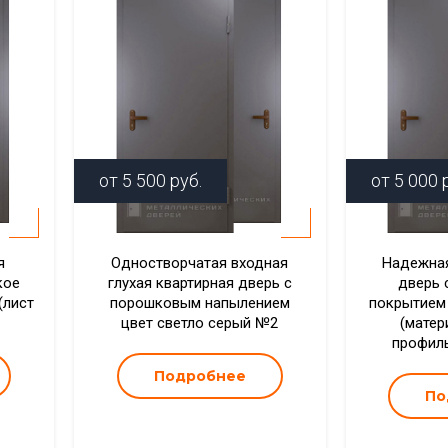
от
5 500
руб.
от
5 000
р
я
Одностворчатая входная
Надежная
кое
глухая квартирная дверь с
дверь 
(лист
порошковым напылением
покрытием
цвет светло серый №2
(матер
профиль
Подробнее
По