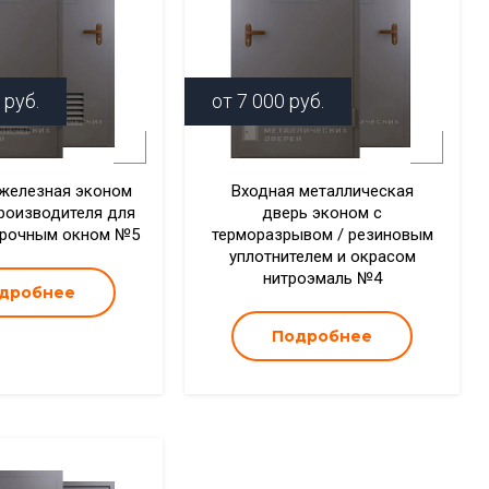
руб.
от
7 000
руб.
железная эконом
Входная металлическая
производителя для
дверь эконом с
прочным окном №5
терморазрывом / резиновым
уплотнителем и окрасом
нитроэмаль №4
дробнее
Подробнее