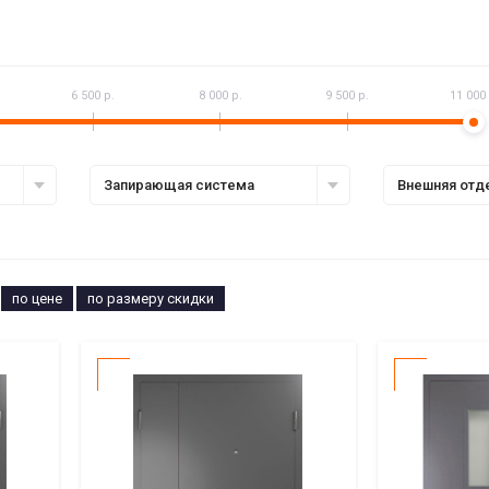
6 500 р.
8 000 р.
9 500 р.
11 000 
Запирающая система
Внешняя отд
по цене
по размеру скидки