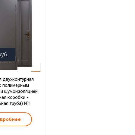
уб.
 двухконтурная
с полимерным
 и шумоизоляцией
иал коробки -
ная труба) №1
дробнее