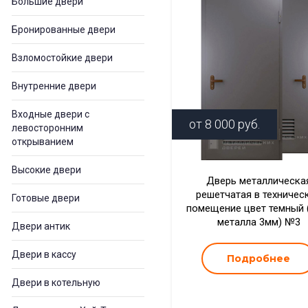
Большие двери
Бронированные двери
Взломостойкие двери
Внутренние двери
Входные двери с
от
8 000
руб.
левосторонним
открыванием
Высокие двери
Дверь металлическа
решетчатая в техничес
Готовые двери
помещение цвет темный 
металла 3мм) №3
Двери антик
Двери в кассу
Подробнее
Двери в котельную