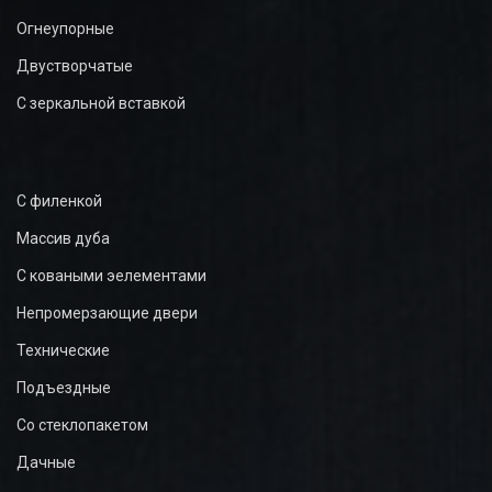
Огнеупорные
Двустворчатые
С зеркальной вставкой
С филенкой
Массив дуба
С коваными эелементами
Непромерзающие двери
Технические
Подъездные
Со стеклопакетом
Дачные