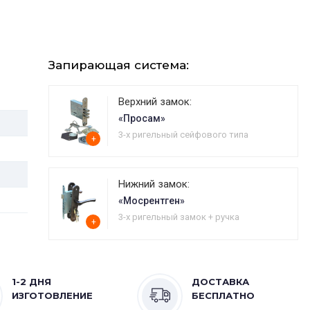
Запирающая система:
Верхний замок:
«Просам»
3-х ригельный сейфового типа
+
Нижний замок:
«Мосрентген»
3-х ригельный замок + ручка
+
1-2 ДНЯ
ДОСТАВКА
ИЗГОТОВЛЕНИЕ
БЕСПЛАТНО