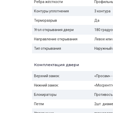
Ребра жёсткости
Профильны
Контуры уплотнения
3 контура
Терморазрыв
Да
Угол открывания двери
180 градус
Направление открывания
Левое или 
Тип открывания
Наружный 
Комплектация двери
Верхний замок:
«Просам» -
Нижний замок:
«Мосрентге
Блокираторы
Противосъ
Петли
2шт. диаме