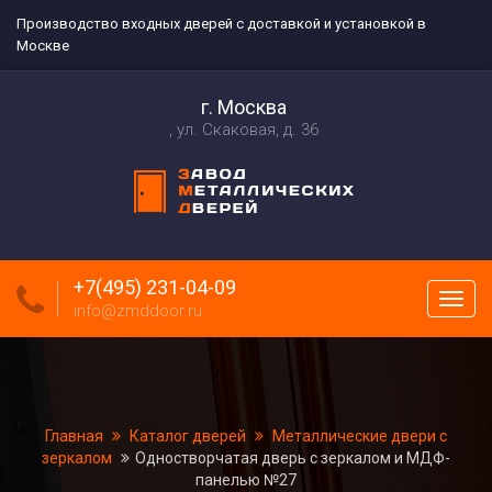
Производство входных дверей с доставкой и установкой в
Москве
г. Москва
ул. Скаковая, д. 36
+7(495) 231-04-09
Пока
info@zmddoor.ru
меню
Главная
Каталог дверей
Металлические двери с
зеркалом
Одностворчатая дверь с зеркалом и МДФ-
панелью №27