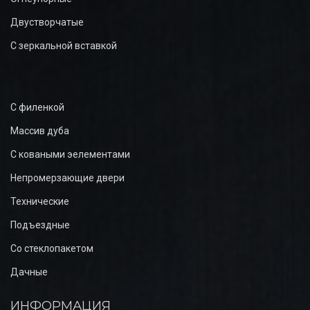
Двустворчатые
С зеркальной вставкой
С филенкой
Массив дуба
С коваными эелементами
Непромерзающие двери
Технические
Подъездные
Со стеклопакетом
Дачные
ИНФОРМАЦИЯ