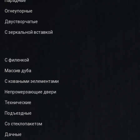
Парадные
Огнеупорные
Двустворчатые
С зеркальной вставкой
С филенкой
Массив дуба
С коваными эелементами
Непромерзающие двери
Технические
Подъездные
Со стеклопакетом
Дачные